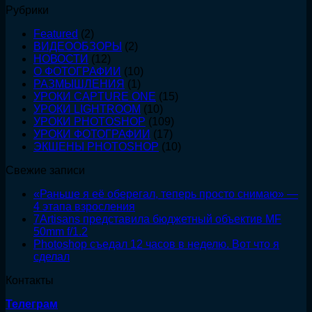
что
Рубрики
я
сделал
Featured
(2)
ВИДЕООБЗОРЫ
(2)
НОВОСТИ
(12)
О ФОТОГРАФИИ
(10)
РАЗМЫШЛЕНИЯ
(1)
УРОКИ CAPTURE ONE
(15)
УРОКИ LIGHTROOM
(10)
УРОКИ PHOTOSHOP
(109)
УРОКИ ФОТОГРАФИИ
(17)
ЭКШЕНЫ PHOTOSHOP
(10)
Свежие записи
«Раньше я её оберегал, теперь просто снимаю» —
4 этапа взросления
7Artisans представила бюджетный объектив MF
50mm f/1.2
Photoshop съедал 12 часов в неделю. Вот что я
сделал
Контакты
Телеграм