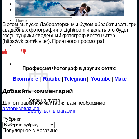
Публикации
Контакты
Искать:
В этом выпуске Лабораторки мы будем обрабатывать три
свадебных фотографии в Lightroom и делать это будет
гость рубрики свадебный фотограф Костя Витер
(https://vk.com/k.viter). Приятного просмотра!
Профессия Фотограф в других сетях:
Вконтакте
|
Rutube
|
Telegram
|
Youtube
|
Макс
Добавить комментарий
Корзина пуста.
Для отправки комментария вам необходимо
авторизоваться
.
Вернуться в магазин
Рубрики
Рубрики
Популярное в магазине