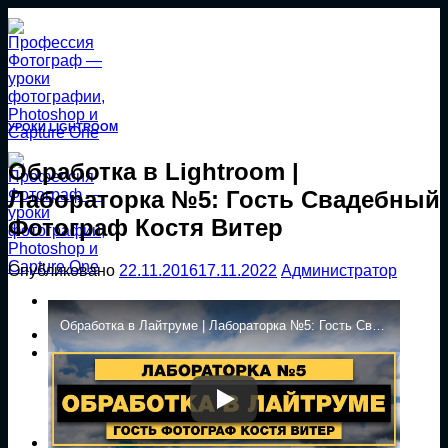
Перейти
к
содержанию
УРОКИ LIGHTROOM
Обработка в Lightroom |
Лабораторка №5: Гость Свадебный
Фотограф Костя Витер
Опубликовано
22.11.2016
17.11.2022
Администратор
Обработка в Лайтруме | Лабораторка №5: Гость Свадебный Фотограф Костя Витер | Фото Лифт
Главная
Уроки
Уроки Photoshop
Уроки Capture One
Уроки Lightroom
Экшены Photoshop
Магазин