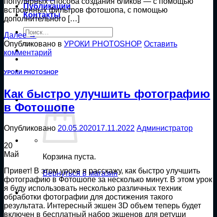
популярных способа создания бликов — с помощью
Публикации
встроенных фильтров фотошопа, с помощью
Контакты
дополнительного […]
Искать:
Далее
→
Опубликовано в
УРОКИ PHOTOSHOP
Оставить
комментарий
УРОКИ PHOTOSHOP
Как быстро улучшить фотографию
в Фотошопе
Опубликовано
20.05.2020
17.11.2022
Администратор
20
Май
Корзина пуста.
Привет! В этом уроке я расскажу, как быстро улучшить
Вернуться в магазин
фотографию в Фотошопе за несколько минут. В этом урок
я буду использовать несколько различных техник
обработки фотографии для достижения такого
результата. Интересный экшен 3D объем теперь будет
включен в бесплатный набор экшенов для ретуши