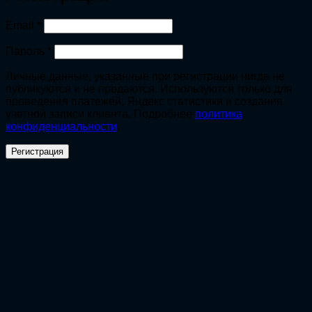
Обязательно
Email
*
Обязательно
Пароль
*
Личные данные, указанные при регистрации нигде не
публикуются и не продаются. Используются только для
проведения платежей, Яндекс статистики и создания
учетной записи клиента. Подробнее
политика
конфиденциальности
.
Регистрация