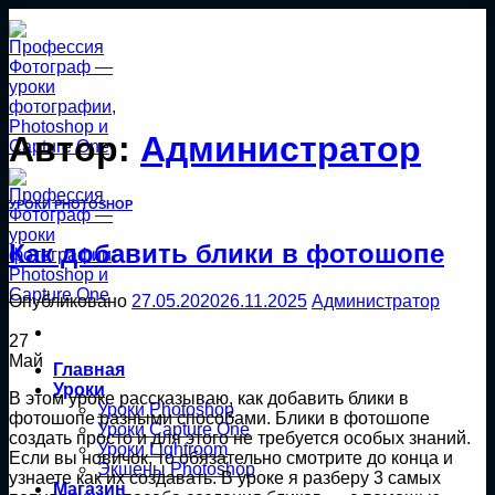
Перейти
к
содержанию
Автор:
Администратор
УРОКИ PHOTOSHOP
Как добавить блики в фотошопе
Опубликовано
27.05.2020
26.11.2025
Администратор
27
Май
Главная
Уроки
В этом уроке рассказываю, как добавить блики в
Уроки Photoshop
фотошопе разными способами. Блики в фотошопе
Уроки Capture One
создать просто и для этого не требуется особых знаний.
Уроки Lightroom
Если вы новичок, то обязательно смотрите до конца и
Экшены Photoshop
узнаете как их создавать. В уроке я разберу 3 самых
Магазин