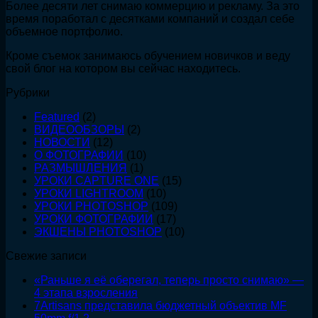
Более десяти лет снимаю коммерцию и рекламу. За это
съедал
50mm
этапа
время поработал с десятками компаний и создал себе
12
f/1.2
взросления
объемное портфолио.
часов
в
Кроме съемок занимаюсь обучением новичков и веду
неделю.
свой блог на котором вы сейчас находитесь.
Вот
что
Рубрики
я
сделал
Featured
(2)
ВИДЕООБЗОРЫ
(2)
НОВОСТИ
(12)
О ФОТОГРАФИИ
(10)
РАЗМЫШЛЕНИЯ
(1)
УРОКИ CAPTURE ONE
(15)
УРОКИ LIGHTROOM
(10)
УРОКИ PHOTOSHOP
(109)
УРОКИ ФОТОГРАФИИ
(17)
ЭКШЕНЫ PHOTOSHOP
(10)
Свежие записи
«Раньше я её оберегал, теперь просто снимаю» —
4 этапа взросления
7Artisans представила бюджетный объектив MF