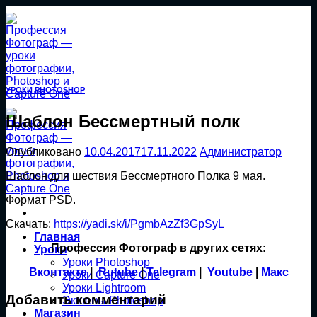
Перейти
к
содержанию
УРОКИ PHOTOSHOP
Шаблон Бессмертный полк
Опубликовано
10.04.2017
17.11.2022
Администратор
Шаблон для шествия Бессмертного Полка 9 мая.
Формат PSD.
Скачать:
https://yadi.sk/i/PgmbAzZf3GpSyL
Главная
Профессия Фотограф в других сетях:
Уроки
Уроки Photoshop
Вконтакте
|
Rutube
|
Telegram
|
Youtube
|
Макс
Уроки Capture One
Уроки Lightroom
Добавить комментарий
Экшены Photoshop
Магазин