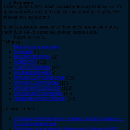
Photoshop
MF
4
Корзина
Более десяти лет снимаю коммерцию и рекламу. За это
съедал
50mm
этапа
время поработал с десятками компаний и создал себе
12
f/1.2
взросления
объемное портфолио.
часов
в
Кроме съемок занимаюсь обучением новичков и веду
неделю.
свой блог на котором вы сейчас находитесь.
Вот
Корзина пуста.
что
Рубрики
я
Вернуться в магазин
сделал
Featured
(2)
ВИДЕООБЗОРЫ
(2)
НОВОСТИ
(12)
О ФОТОГРАФИИ
(10)
РАЗМЫШЛЕНИЯ
(1)
УРОКИ CAPTURE ONE
(15)
УРОКИ LIGHTROOM
(10)
УРОКИ PHOTOSHOP
(109)
УРОКИ ФОТОГРАФИИ
(17)
ЭКШЕНЫ PHOTOSHOP
(10)
Свежие записи
«Раньше я её оберегал, теперь просто снимаю» —
4 этапа взросления
7Artisans представила бюджетный объектив MF