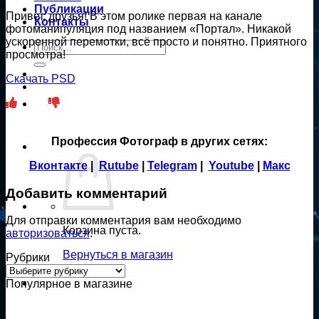
Публикации
Привет, друзья! В этом ролике первая на канале
Контакты
фотоманипуляция под названием «Портал». Никакой
ускоренной перемотки, всё просто и понятно. Приятного
Искать:
просмотра!
Скачать PSD
Профессия Фотограф в других сетях:
Вконтакте
|
Rutube
|
Telegram
|
Youtube
|
Макс
Добавить комментарий
Для отправки комментария вам необходимо
Корзина пуста.
авторизоваться
.
Вернуться в магазин
Рубрики
Рубрики
Популярное в магазине