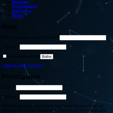
Магазин
Публикации
Контакты
Вход
Вход
Обязательно
Имя пользователя или Email
*
Обязательно
Пароль
*
Запомнить меня
Войти
Забыли свой пароль?
Регистрация
Обязательно
Email
*
Обязательно
Пароль
*
Личные данные, указанные при регистрации нигде не
публикуются и не продаются. Используются только для