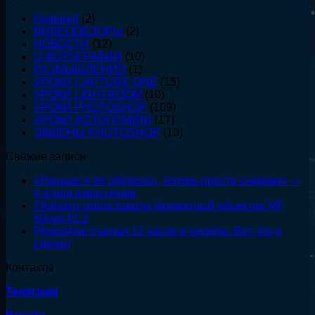
сделал
Featured
(2)
ВИДЕООБЗОРЫ
(2)
НОВОСТИ
(12)
О ФОТОГРАФИИ
(10)
РАЗМЫШЛЕНИЯ
(1)
УРОКИ CAPTURE ONE
(15)
УРОКИ LIGHTROOM
(10)
УРОКИ PHOTOSHOP
(109)
УРОКИ ФОТОГРАФИИ
(17)
ЭКШЕНЫ PHOTOSHOP
(10)
Свежие записи
«Раньше я её оберегал, теперь просто снимаю» —
4 этапа взросления
7Artisans представила бюджетный объектив MF
50mm f/1.2
Photoshop съедал 12 часов в неделю. Вот что я
сделал
Контакты
Телеграм