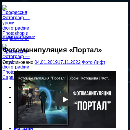
Перейти
к
содержанию
УРОКИ PHOTOSHOP
Фотоманипуляция «Портал»
Опубликовано
04.01.2019
17.11.2022
Фото Лифт
Фотоманипуляция "Портал" | Уроки Фотошопа | Фото Лифт
Главная
Уроки
Уроки Photoshop
Уроки Capture One
Уроки Lightroom
Экшены Photoshop
Магазин