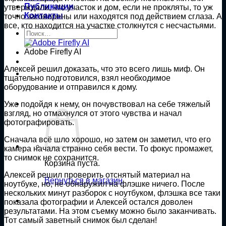
Публикации
утверждали, что участок и дом, если не прокляты, то уж
Контакты
точно заговорены или находятся под действием сглаза. А
все, кто находится на участке столкнутся с несчастьями.
Искать:
Adobe Firefly AI
Алексей решил доказать, что это всего лишь миф. Он
тщательно подготовился, взял необходимое
оборудование и отправился к дому.
Уже подойдя к нему, он почувствовал на себе тяжелый
взгляд, но отмахнулся от этого чувства и начал
фотографировать.
Сначала всё шло хорошо, но затем он заметил, что его
камера начала странно себя вести. То фокус промажет,
то снимок не сохранится.
Корзина пуста.
Алексей решил проверить отснятый материал на
Вернуться в магазин
ноутбуке, но, не обнаружил на флэшке ничего. После
нескольких минут разборок с ноутбуком, флэшка все таки
показала фотографии и Алексей остался доволен
результатами. На этом съемку можно было заканчивать.
Тот самый заветный снимок был сделан!