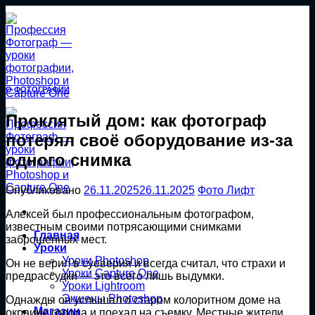
Перейти
к
содержанию
О ФОТОГРАФИИ
Проклятый дом: как фотограф
потерял своё оборудование из-за
одного снимка
Опубликовано
26.11.2025
26.11.2025
Фото Лифт
Алексей был профессиональным фотографом,
известным своими потрясающими снимками
Главная
заброшенных мест.
Уроки
Уроки Photoshop
Он не верил в суеверия и всегда считал, что страхи и
Уроки Capture One
предрассудки — это всего лишь выдумки.
Уроки Lightroom
Экшены Photoshop
Однажды он услышал о старом колоритном доме на
Магазин
окраине города и поехал на съемку. Местные жители