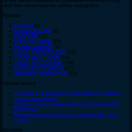
Кроме съемок занимаюсь обучением новичков и веду
неделю.
свой блог на котором вы сейчас находитесь.
Вот
что
Рубрики
я
сделал
Featured
(2)
ВИДЕООБЗОРЫ
(2)
НОВОСТИ
(12)
О ФОТОГРАФИИ
(10)
РАЗМЫШЛЕНИЯ
(1)
УРОКИ CAPTURE ONE
(15)
УРОКИ LIGHTROOM
(10)
УРОКИ PHOTOSHOP
(109)
УРОКИ ФОТОГРАФИИ
(17)
ЭКШЕНЫ PHOTOSHOP
(10)
Свежие записи
«Раньше я её оберегал, теперь просто снимаю» —
4 этапа взросления
7Artisans представила бюджетный объектив MF
50mm f/1.2
Photoshop съедал 12 часов в неделю. Вот что я
сделал
Контакты