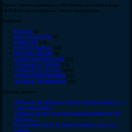
Кроме съемок занимаюсь обучением новичков и веду
свой блог на котором вы сейчас находитесь.
Рубрики
Featured
(2)
ВИДЕООБЗОРЫ
(2)
НОВОСТИ
(12)
О ФОТОГРАФИИ
(10)
РАЗМЫШЛЕНИЯ
(1)
УРОКИ CAPTURE ONE
(15)
УРОКИ LIGHTROOM
(10)
УРОКИ PHOTOSHOP
(109)
УРОКИ ФОТОГРАФИИ
(17)
ЭКШЕНЫ PHOTOSHOP
(10)
Свежие записи
«Раньше я её оберегал, теперь просто снимаю» — 4
этапа взросления
7Artisans представила бюджетный объектив MF
50mm f/1.2
Photoshop съедал 12 часов в неделю. Вот что я
сделал