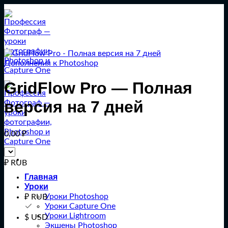
Перейти
к
содержанию
Дополнения к Photoshop
GridFlow Pro — Полная
версия на 7 дней
0,00
₽
₽ RUB
Главная
Уроки
Уроки Photoshop
₽ RUB
Уроки Capture One
Уроки Lightroom
$ USD
Экшены Photoshop