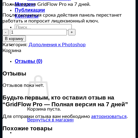
Магазин
Полная версия GridFlow Pro на 7 дней.
Публикации
После окончания срока действия панель перестанет
Контакты
работать и попросит лицензионный ключ.
Искать:
Количество
товара
В корзину
GridFlow
Категория:
Дополнения к Photoshop
Pro
Корзина
-
Полная
Отзывы (0)
версия
на
Отзывы
7
дней
Отзывов пока нет.
Будьте первым, кто оставил отзыв на
“GridFlow Pro — Полная версия на 7 дней”
Корзина пуста.
Для отправки отзыва вам необходимо
авторизоваться
.
Вернуться в магазин
Похожие товары