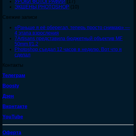
УРОКИ ФОТОГРАФИИ
(17)
ЭКШЕНЫ PHOTOSHOP
(10)
Свежие записи
«Раньше я её оберегал, теперь просто снимаю» —
4 этапа взросления
7Artisans представила бюджетный объектив MF
50mm f/1.2
Photoshop съедал 12 часов в неделю. Вот что я
сделал
Контакты
Телеграм
Boosty
Дзен
Вконтакте
YouTube
Оферта