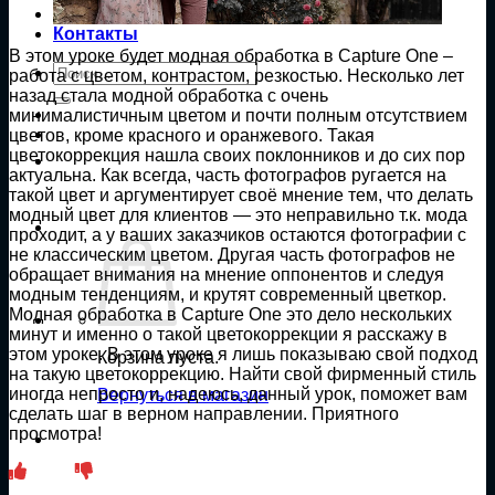
Публикации
Контакты
В этом уроке будет модная обработка в Capture One –
Искать:
работа с цветом, контрастом, резкостью. Несколько лет
назад стала модной обработка с очень
минималистичным цветом и почти полным отсутствием
цветов, кроме красного и оранжевого. Такая
цветокоррекция нашла своих поклонников и до сих пор
актуальна. Как всегда, часть фотографов ругается на
такой цвет и аргументирует своё мнение тем, что делать
модный цвет для клиентов — это неправильно т.к. мода
проходит, а у ваших заказчиков остаются фотографии с
не классическим цветом. Другая часть фотографов не
обращает внимания на мнение оппонентов и следуя
модным тенденциям, и крутят современный цветкор.
Модная обработка в Capture One это дело нескольких
минут и именно о такой цветокоррекции я расскажу в
этом уроке. В этом уроке я лишь показываю свой подход
Корзина пуста.
на такую цветокоррекцию. Найти свой фирменный стиль
иногда непросто и, надеюсь, данный урок, поможет вам
Вернуться в магазин
сделать шаг в верном направлении. Приятного
просмотра!