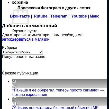
Корзина
Профессия Фотограф в других сетях:
Вконтакте
|
Rutube
|
Telegram
|
Youtube
|
Макс
Добавить комментарий
Корзина пуста.
Для отправки комментария вам необходимо
Вернуться в магазин
авторизоваться
.
Рубрики
Рубрики
Популярное в магазине
Свежие публикации
23
Дек
«Раньше я её оберегал, теперь просто снимаю» —
Комментариев
4 этапа взросления
к
нет
17
записи
Дек
«Раньше
7Artisans представила бюджетный объектив MF