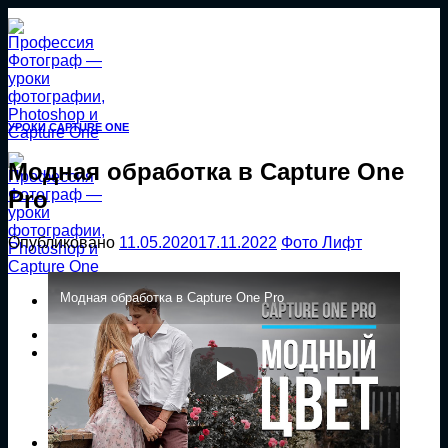
Перейти
к
содержанию
УРОКИ CAPTURE ONE
Модная обработка в Capture One
Pro
Опубликовано
11.05.2020
17.11.2022
Фото Лифт
Модная обработка в Capture One Pro
Главная
Уроки
Уроки Photoshop
Уроки Capture One
Уроки Lightroom
Экшены Photoshop
Магазин