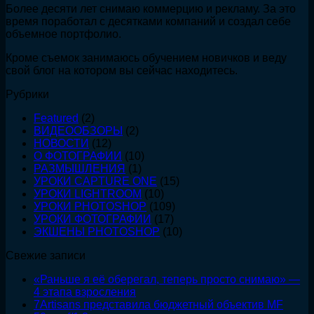
Более десяти лет снимаю коммерцию и рекламу. За это
съедал
50mm
этапа
время поработал с десятками компаний и создал себе
12
f/1.2
взросления
объемное портфолио.
часов
в
Кроме съемок занимаюсь обучением новичков и веду
неделю.
свой блог на котором вы сейчас находитесь.
Вот
что
Рубрики
я
сделал
Featured
(2)
ВИДЕООБЗОРЫ
(2)
НОВОСТИ
(12)
О ФОТОГРАФИИ
(10)
РАЗМЫШЛЕНИЯ
(1)
УРОКИ CAPTURE ONE
(15)
УРОКИ LIGHTROOM
(10)
УРОКИ PHOTOSHOP
(109)
УРОКИ ФОТОГРАФИИ
(17)
ЭКШЕНЫ PHOTOSHOP
(10)
Свежие записи
«Раньше я её оберегал, теперь просто снимаю» —
4 этапа взросления
7Artisans представила бюджетный объектив MF