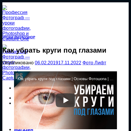
Перейти
к
содержанию
УРОКИ PHOTOSHOP
Как убрать круги под глазами
Опубликовано
06.02.2019
17.11.2022
Фото Лифт
Как убрать круги под глазами | Основы Фотошопа | Фото Лифт
Главная
Уроки
Уроки Photoshop
Уроки Capture One
Уроки Lightroom
Экшены Photoshop
Магазин