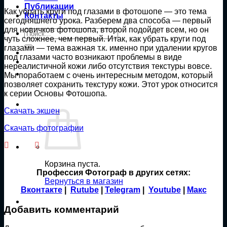
Публикации
Как убрать круги под глазами в фотошопе — это тема
Контакты
сегодняшнего урока. Разберем два способа — первый
для новичков фотошопа, второй подойдет всем, но он
Искать:
чуть сложнее, чем первый. Итак, как убрать круги под
глазами — тема важная т.к. именно при удалении кругов
под глазами часто возникают проблемы в виде
нереалистичной кожи либо отсутствия текстуры вовсе.
Мы поработаем с очень интересным методом, который
позволяет сохранить текстуру кожи. Этот урок относится
к серии Основы Фотошопа.
Скачать экшен
Скачать фотографии
Корзина пуста.
Профессия Фотограф в других сетях:
Вернуться в магазин
Вконтакте
|
Rutube
|
Telegram
|
Youtube
|
Макс
Добавить комментарий